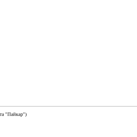
та "Пайкар")