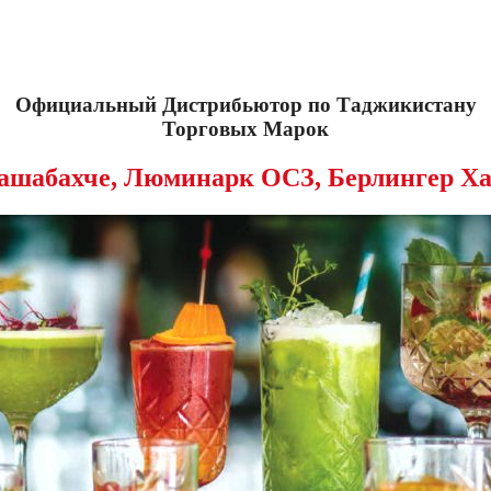
Официальный Дистрибьютор по Таджикистану
Торговых Марок
ашабахче, Люминарк ОСЗ, Берлингер Ха