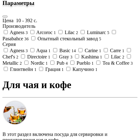
Параметры
Цена
10
-
392
с.
Производитель
Agness
Arcoroc
Lilac
Luminarc
3
1
2
5
Pasabahce
Опытный стекольный завод
36
5
Серия
Agness
Aqua
Basic
Carine
Carre
3
1
14
1
1
Chef's
Directoire
Gray
Kashima
Lilac
2
1
3
1
2
Metallic
Nordic
Pub
Pueblo
Tea & Coffee
2
1
4
1
3
Глинтвейн
Грация
Капучино
1
1
1
Для чая и кофе
В этот раздел включена посуда для сервировки и
приготовления чая и кофе