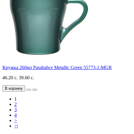
Кружка 260мл Pasabahce Metallic Green 55773-1-MGR
46.20 с.
39.60 с.
В корзину
1
2
3
4
>
>|