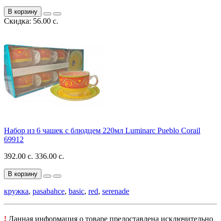
В корзину
Скидка: 56.00 с.
Набор из 6 чашек с блюдцем 220мл Luminarc Pueblo Corail
69912
392.00 с.
336.00 с.
В корзину
кружка
,
pasabahce
,
basic
,
red
,
serenade
!
Данная информация о товаре предоставлена исключительно