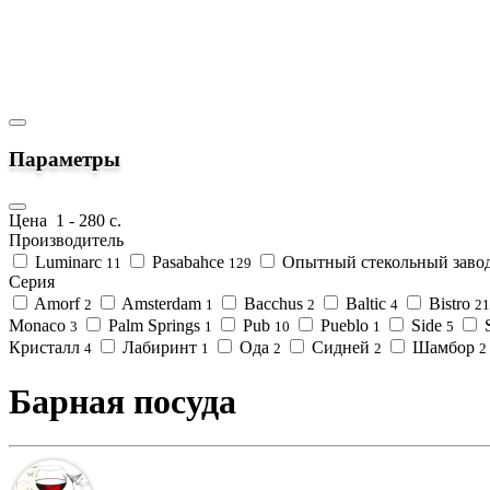
Параметры
Цена
1
-
280
с.
Производитель
Luminarc
Pasabahce
Опытный стекольный заво
11
129
Серия
Amorf
Amsterdam
Bacchus
Baltic
Bistro
2
1
2
4
21
Monaco
Palm Springs
Pub
Pueblo
Side
3
1
10
1
5
Кристалл
Лабиринт
Ода
Сидней
Шамбор
4
1
2
2
2
Барная посуда