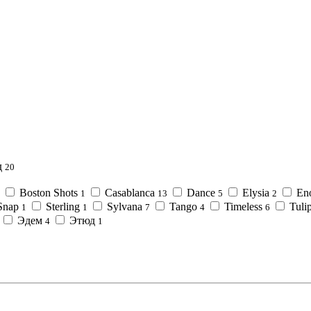
д
20
Boston Shots
Casablanca
Dance
Elysia
En
1
13
5
2
Snap
Sterling
Sylvana
Tango
Timeless
Tuli
1
1
7
4
6
Эдем
Этюд
4
1