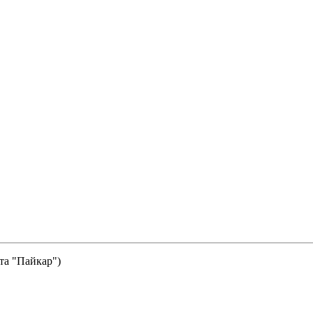
та "Пайкар")