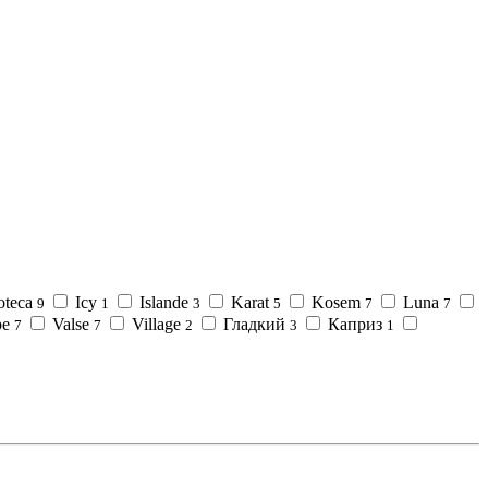
oteca
Icy
Islande
Karat
Kosem
Luna
9
1
3
5
7
7
pe
Valse
Village
Гладкий
Каприз
7
7
2
3
1