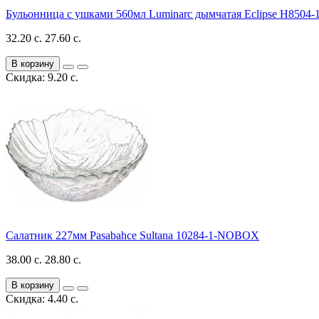
Бульонница с ушками 560мл Luminarc дымчатая Eclipse H8504-
32.20 с.
27.60 с.
В корзину
Скидка: 9.20 с.
Салатник 227мм Pasabahce Sultana 10284-1-NOBOX
38.00 с.
28.80 с.
В корзину
Скидка: 4.40 с.