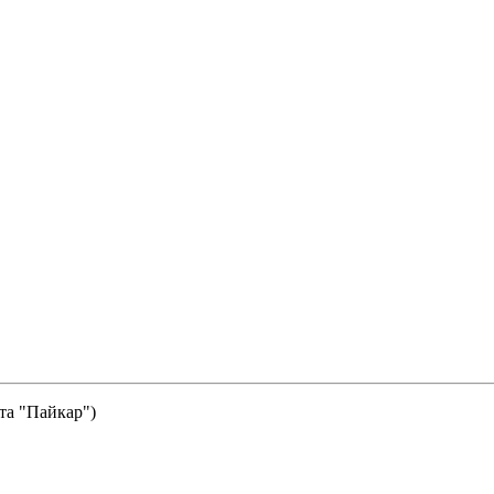
та "Пайкар")