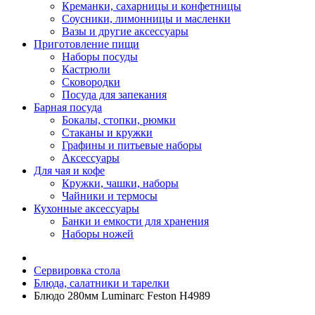
Креманки, сахарницы и конфетницы
Соусники, лимонницы и масленки
Вазы и другие аксессуары
Приготовление пищи
Наборы посуды
Кастрюли
Сковородки
Посуда для запекания
Барная посуда
Бокалы, стопки, рюмки
Стаканы и кружки
Графины и питьевые наборы
Аксессуары
Для чая и кофе
Кружки, чашки, наборы
Чайники и термосы
Кухонные аксессуары
Банки и емкости для хранения
Наборы ножей
Сервировка стола
Блюда, салатники и тарелки
Блюдо 280мм Luminarc Feston H4989