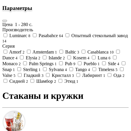
Параметры
Цена
1
-
280
с.
Производитель
Luminarc
Pasabahce
Опытный стекольный завод
8
64
14
Серия
Amorf
Amsterdam
Baltic
Casablanca
2
1
3
10
Dance
Elysia
Islande
Kosem
Luna
4
2
2
4
6
Monaco
Palm Springs
Pub
Pueblo
Side
2
1
9
1
4
Snap
Sterling
Sylvana
Tango
Timeless
1
1
4
4
5
Valse
Гладкий
Кристалл
Лабиринт
Ода
5
3
3
1
2
Сидней
Шамбор
Этюд
2
2
1
Стаканы и кружки