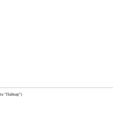
та "Пайкар")