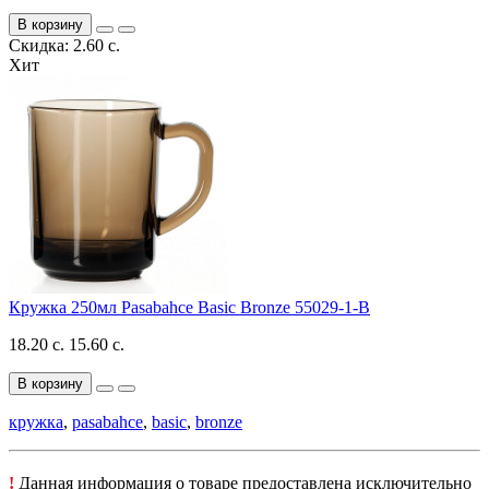
В корзину
Скидка: 2.60 с.
Хит
Кружка 250мл Pasabahce Basic Bronze 55029-1-B
18.20 с.
15.60 с.
В корзину
кружка
,
pasabahce
,
basic
,
bronze
!
Данная информация о товаре предоставлена исключительно