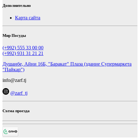
Дополнительно
Карта сайта
Мир Посуды
(+992) 555 33 00 00
(+992) 931 31 21 21
Душанбе, Айни 16Б, "Баракат" Плаза (здание Супермаркета
"Пайкар")
info@zarf.tj
@zarf_tj
Схема проезда