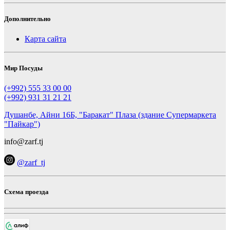
Дополнительно
Карта сайта
Мир Посуды
(+992) 555 33 00 00
(+992) 931 31 21 21
Душанбе, Айни 16Б, "Баракат" Плаза (здание Супермаркета
"Пайкар")
info@zarf.tj
@zarf_tj
Схема проезда