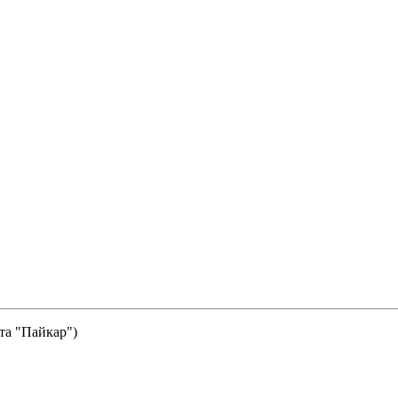
та "Пайкар")