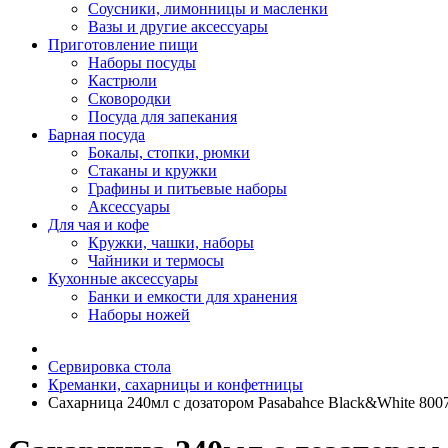
Соусники, лимонницы и масленки
Вазы и другие аксессуары
Приготовление пищи
Наборы посуды
Кастрюли
Сковородки
Посуда для запекания
Барная посуда
Бокалы, стопки, рюмки
Стаканы и кружки
Графины и питьевые наборы
Аксессуары
Для чая и кофе
Кружки, чашки, наборы
Чайники и термосы
Кухонные аксессуары
Банки и емкости для хранения
Наборы ножей
Сервировка стола
Креманки, сахарницы и конфетницы
Сахарница 240мл с дозатором Pasabahce Black&White 800