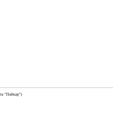
та "Пайкар")