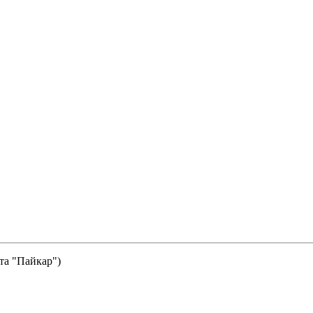
та "Пайкар")