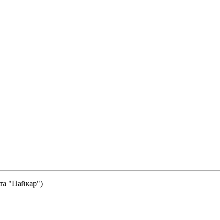
та "Пайкар")