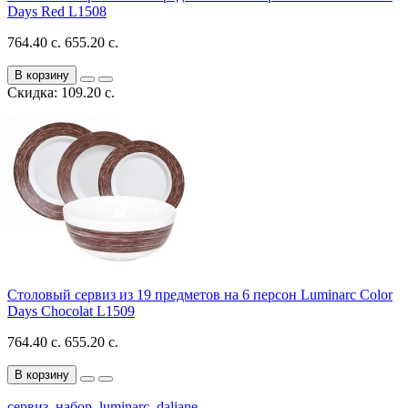
Days Red L1508
764.40 с.
655.20 с.
В корзину
Скидка: 109.20 с.
Столовый сервиз из 19 предметов на 6 персон Luminarc Color
Days Chocolat L1509
764.40 с.
655.20 с.
В корзину
сервиз
,
набор
,
luminarc
,
daliane