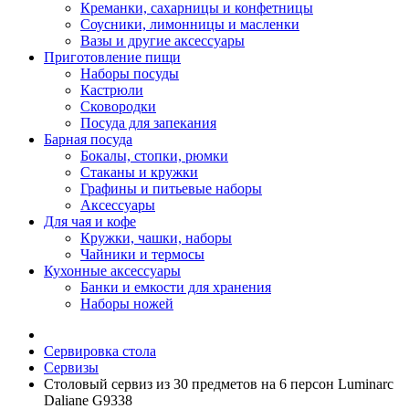
Креманки, сахарницы и конфетницы
Соусники, лимонницы и масленки
Вазы и другие аксессуары
Приготовление пищи
Наборы посуды
Кастрюли
Сковородки
Посуда для запекания
Барная посуда
Бокалы, стопки, рюмки
Стаканы и кружки
Графины и питьевые наборы
Аксессуары
Для чая и кофе
Кружки, чашки, наборы
Чайники и термосы
Кухонные аксессуары
Банки и емкости для хранения
Наборы ножей
Сервировка стола
Сервизы
Столовый сервиз из 30 предметов на 6 персон Luminarc
Daliane G9338